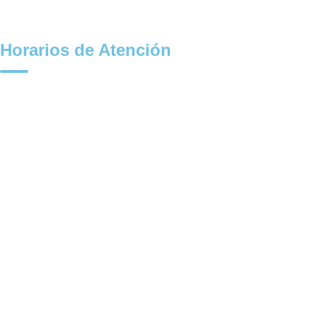
Horarios de Atención
Ambulatorios:
Lunes a Viernes: 07:00 AM – 07:00 PM
Sabados: 07:00 AM – 12:00 M
Administrativos:
Lunes a Viernes: 08:00 AM – 07:00 PM
Sabados: 08:00 AM – 12:00 M