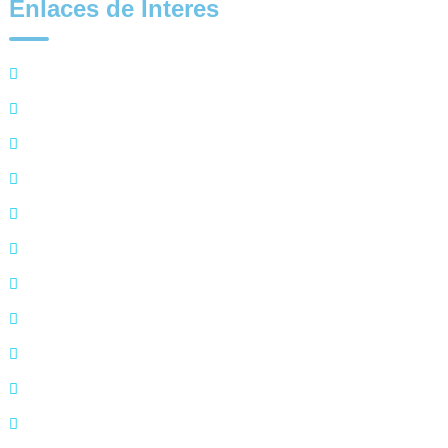
Enlaces de Interes
Alianza Usuarios
Código Buen Gobierno
Comité de Ética
Derechos y Deberes
Directorio
Estados Financieros
Inscripción de Proveedores
Mapa de Procesos
Mapa de Sitio
Organigrama
Portafolio de Servicios