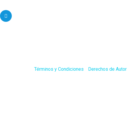
Centro Medico Carlos
Ardila Lulle, Cra 24 No 154
– 106, Torre A, Piso 5
Modulo 15, Floridablanca,
Santander
Copyright © 2025 Escanografía S.A – Todos los derechos
reservados. /
Términos y Condiciones
/
Derechos de Autor