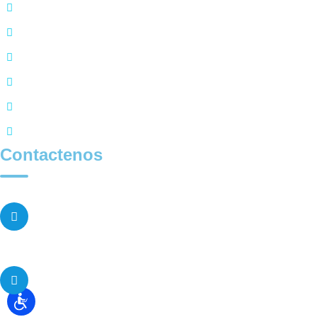
Política de Cookies
Política de Protección de Datos
Política Participación Social en Salud
Política Seguridad y Privacidad de la Información
SARLAFT
Trabaje con Nosotros
Contactenos
CALL CENTER
(607) 6059191
310 201 75 87
310 201 7590
CORREO ELECTRÓNICO
servicioalcliente@escanografiasa.com.co
(607) 6059190 ext 8076