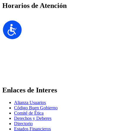
Horarios de Atención
Ambulatorios:
Lunes a Viernes: 07:00 AM – 07:00 PM
Sabados: 07:00 AM – 12:00 M
Administrativos:
Lunes a Viernes: 08:00 AM – 07:00 PM
Sabados: 08:00 AM – 12:00 M
Enlaces de Interes
Alianza Usuarios
Código Buen Gobierno
Comité de Ética
Derechos y Deberes
Directorio
Estados Financieros