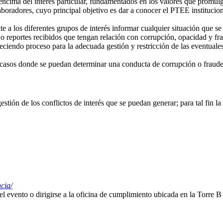
ncima del interés particular, fundamentados en los valores que promulga
aboradores, cuyo principal objetivo es dar a conocer el PTEE institucio
te a los diferentes grupos de interés informar cualquier situación que se
o reportes recibidos que tengan relación con corrupción, opacidad y fr
ableciendo proceso para la adecuada gestión y restricción de las eventu
or casos donde se puedan determinar una conducta de corrupción o fraud
estión de los conflictos de interés que se puedan generar; para tal fin 
cia/
l evento o dirigirse a la oficina de cumplimiento ubicada en la Torre