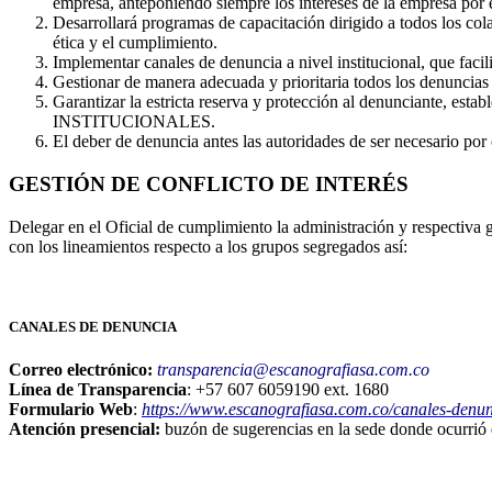
empresa, anteponiendo siempre los intereses de la empresa por e
Desarrollará programas de capacitación dirigido a todos los col
ética y el cumplimiento.
Implementar canales de denuncia a nivel institucional, que facili
Gestionar de manera adecuada y prioritaria todos los denuncias 
Garantizar la estricta reserva y protección al denunciante, est
INSTITUCIONALES.
El deber de denuncia antes las autoridades de ser necesario p
GESTIÓN DE CONFLICTO DE INTERÉS
Delegar en el Oficial de cumplimiento la administración y respectiva g
con los lineamientos respecto a los grupos segregados así:
CANALES DE DENUNCIA
Correo electrónico:
transparencia@escanografiasa.com.co
Línea de Transparencia
: +57 607 6059190 ext. 1680
Formulario Web
:
https://www.escanografiasa.com.co/canales-denun
Atención presencial:
buzón de sugerencias en la sede donde ocurrió e