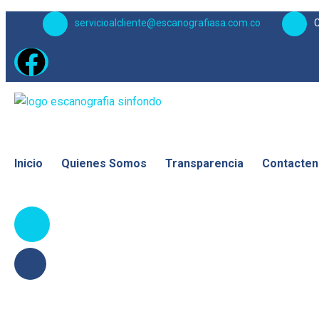
servicioalcliente@escanografiasa.com.co
C
Inicio
Quienes Somos
Transparencia
Contacte