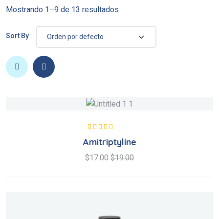
Mostrando 1–9 de 13 resultados
Sort By
Valorado en
Amitriptyline
5.00
de 5
$
17.00
$
19.00