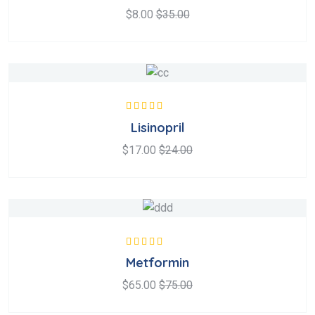
$
8.00
$
35.00
Valorado en
Lisinopril
5.00
de 5
$
17.00
$
24.00
Valorado en
Metformin
5.00
de 5
$
65.00
$
75.00