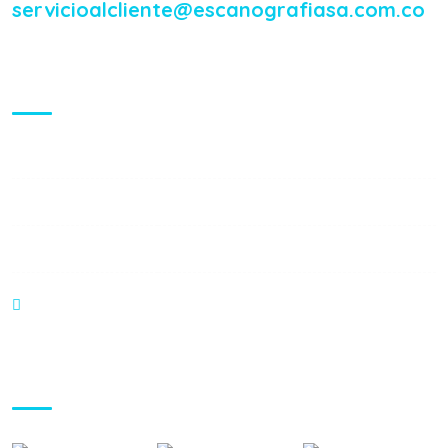
servicioalcliente@escanografiasa.com.co
Visiting Hours
Mon - Fri:
8:00 am - 8:00 pm
Saturday:
9:00 am - 6:00 pm
Sunday:
9:00 am - 6:00 pm
Carrera 24 No 154 - 106, Floridablanca
Gallery Posts