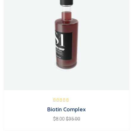
Valorado en
Biotin Complex
5.00
de 5
$
8.00
$
35.00