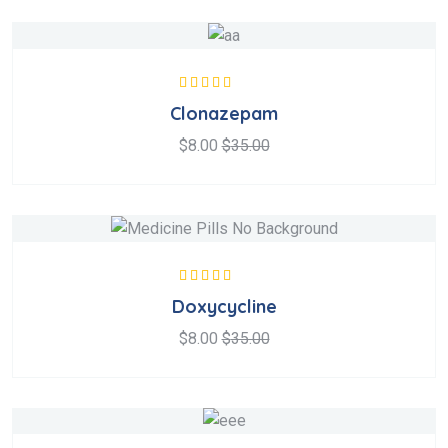
Valorado en
Clonazepam
5.00
de 5
$
8.00
$
35.00
Valorado en
Doxycycline
5.00
de 5
$
8.00
$
35.00