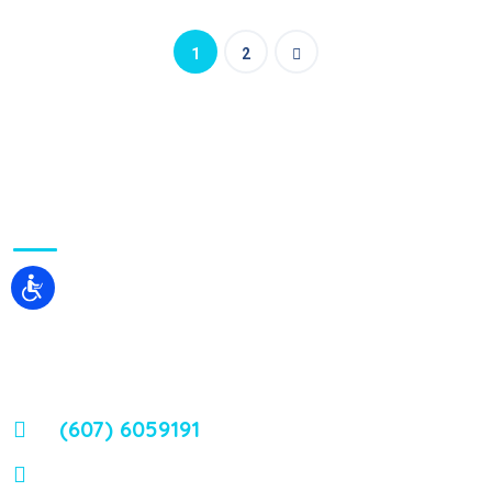
1
2
Sobre Nosotros
Contamos con uno de los más modernos equipos, acordes
con la tecnología de punta, que sirven de soporte y ayuda en
el diagnóstico y tratamiento de las diferentes
enfermedades.
(607) 6059191