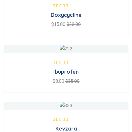
Valorado en
Doxycycline
5.00
de 5
$
15.00
$
32.00
Valorado en
Ibuprofen
5.00
de 5
$
8.00
$
35.00
Valorado en
Kevzara
5.00
de 5